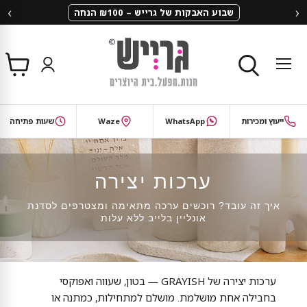
‹
›
שבוע האבקות של גרייש – ₪100 הנחה
צפי
תפריט
בסל
חיפוש
ייעוץ ומכירות
WhatsApp
Waze
שעות פתיחה
ערכות יצירה
איך זה עובד? רוכשים ערכה מתאימה ומצטרפים לסדנת
אונליין בלייב ללא עלות
ערכות יצירה של GRAYISH — בטון, שעווה ואפוקסי
בחבילה אחת מושלמת. מושלם למתחילות, כמתנה או