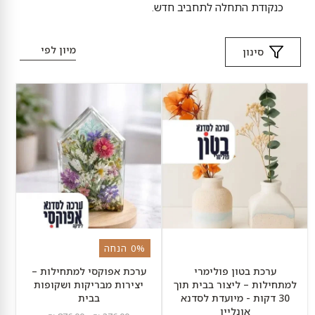
כנקודת התחלה לתחביב חדש.
מיון לפי
סינון
ערכת
ערכת
בטון
אפוקסי
פולימרי
למתחילות
למתחילות
–
–
יצירות
ליצור
מבריקות
בבית
ושקופות
תוך
בבית
30
דקות
-
מיועדת
לסדנא
אונליין
0% הנחה
ערכת בטון פולימרי
ערכת אפוקסי למתחילות –
למתחילות – ליצור בבית תוך
יצירות מבריקות ושקופות
30 דקות - מיועדת לסדנא
בבית
אונליין