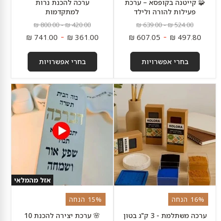
🧩 קייטנה בקופסא – ערכת
ערכה להכנת נרות
פעילות להורה ולילד
למתקדמות
מחיר
מחיר
מחיר
מחיר
800.00 ₪
-
420.00 ₪
639.00 ₪
-
524.00 ₪
מקורי
מקורי
מקורי
מקורי
-
-
741.00 ₪
361.00 ₪
607.05 ₪
497.80 ₪
בחרי אפשרויות
בחרי אפשרויות
ערכה
🌸
משתלמת
ערכת
-
יצירה
3
להכנת
ק"ג
10
בטון
ברכות
פולימרי
בית
+
מעוצבות
פיגמנטים
צבעוניים
הנחה
אזל מהמלאי
16% הנחה
15% הנחה
ערכה משתלמת - 3 ק"ג בטון
🌸 ערכת יצירה להכנת 10