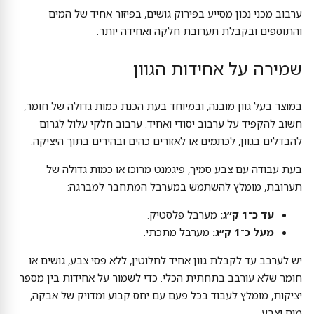
ערבוב מכני נכון מסייע בפירוק גושים, בפיזור אחיד של המים
והתוספים ובקבלת תערובת חלקה ואחידה יותר.
שמירה על אחידות הגוון
במוצר בעל גוון מובנה, ובמיוחד בעת הכנת כמות גדולה של חומר,
חשוב להקפיד על ערבוב יסודי ואחיד. ערבוב חלקי עלול לגרום
להבדלים בגוון, לכתמים או לאזורים כהים ובהירים בתוך היציקה.
בעת עבודה עם צבע סמיך, פיגמנט מרוכז או כמות גדולה של
תערובת, מומלץ להשתמש במערבל המתחבר למברגה:
עד כ־1 ק״ג:
מערבל פלסטיק.
מעל כ־1 ק״ג:
מערבל מתכתי.
יש לערבב עד לקבלת גוון אחיד לחלוטין, ללא פסי צבע, גושים או
חומר שלא עורבב בתחתית הכלי. כדי לשמור על אחידות בין מספר
יציקות, מומלץ לעבוד בכל פעם עם יחס קבוע ומדויק של אבקה,
מים וצבע.