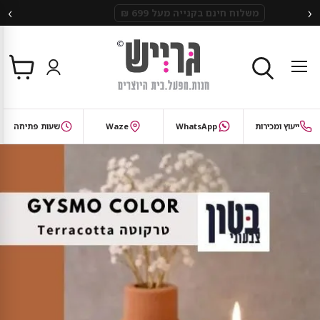
‹
›
משלוח חינם בקנייה מעל 699 ₪
צפי
תפריט
בסל
חיפוש
ייעוץ ומכירות
WhatsApp
Waze
שעות פתיחה