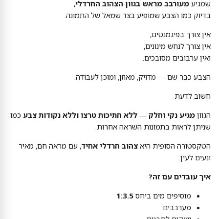
שמגיע
מעורבב מראש בגוון הצהוב החרדלי
,
בדיוק כמו הצבע שמופיע בצד שמאל של התמונה.
אין צורך בפיגמנטים,
אין צורך לנחש מינונים,
ואין ערבובים מסובכים.
הצבע כבר שם — מדויק, מאוזן, ומוכן לעבודה.
חשוב לדעת
הגוון
מגיע נקי וחלק
—
ללא חתיכות טרצו וללא נקודות צבע
כמו
שניתן לראות בתמונות השראה אחרות.
הטקסטורה הסופית היא
צהוב חרדלי אחיד
, עם מראה חם, מאיר
ונעים לעין.
איך עובדים עם זה?
מוסיפים מים ביחס
1:3.5
מערבבים
יוצקים לתבנית