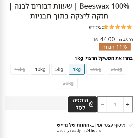
Beeswax 100% | שעוות דבורים לבנה |
חזקה ליצקה בתוך תבניות
2 ביקורות
מחיר נוכחי
מחיר מקורי
44.00 ₪
46.00 ₪
11% הנחה
בחרו את המשקל הרצוי:
1kg
15kg
10kg
5kg
1kg
500g
250g
20kg
הוספה
לסל
איסוף עצמי זמין ב-
החנות של גרייש
Usually ready in 24 hours