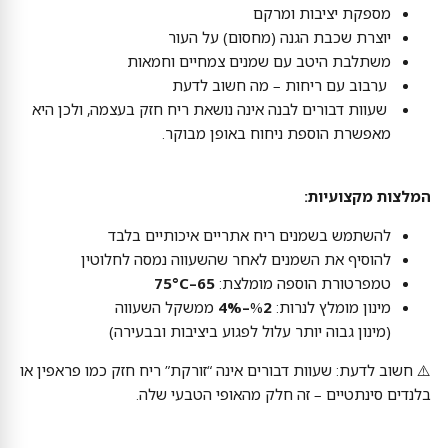
מספקת יציבות ומרקם
יוצרת שכבת הגנה (מחסום) על העור
משתלבת היטב עם שמנים צמחיים וחמאות
ערבוב עם ריחות – מה חשוב לדעת
שעוות דבורים לבנה אינה נושאת ריח חזק בעצמה, ולכן היא
מאפשרת הוספת ניחוח באופן מבוקר.
המלצות מקצועיות:
להשתמש בשמנים ריח אתריים איכותיים בלבד
להוסיף את השמנים לאחר שהשעווה נמסה לחלוטין
טמפרטורת הוספה מומלצת:
65–75°C
מינון מומלץ לנרות: %
2–4%
ממשקל השעווה
(מינון גבוה יותר עלול לפגוע ביציבות ובבעירה)
⚠️ חשוב לדעת: שעוות דבורים אינה “זורקת” ריח חזק כמו פראפין או
בלנדים סינתטיים – זה חלק מהאופי הטבעי שלה.