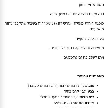
גימור מדויק וחזק
התצמקות מהירה יותר - במשך שעה
סופגת ריחות מעולה - נדרש רק 3% שמן ריח בשביל שתקבלו ניחוח
משמעותי.
בערה ארוכה ונקייה
מתאימה גם ליציקה בתוך כלי זכוכית.
ניתן לשלב בה גם פיגמנטים
מאפיינים טכניים
סוג:
שעוות דבורים לבנה (דונג דבורים מעובד)
צבע:
לבן-קרם בהיר
ריח טבעי:
עדין מאוד / כמעט ניטרלי
נקודת המסה:
כ-62–65°C