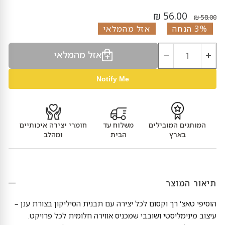
מחיר נוכחי
מחיר מקורי
56.00 ₪
58.00 ₪
3% הנחה
אזל מהמלאי
אזל מהמלאי
Notify Me
המותגים המובילים
משלוח עד
חומרי יצירה איכותיים
בארץ
הבית
ומהלב
תיאור המוצר
הוסיפי טאצ' רך וקסום לכל יצירה עם תבנית הסיליקון בצורת ענן –
עיצוב מינימליסטי ושובבי שמכניס אווירה חלומית לכל פרויקט.