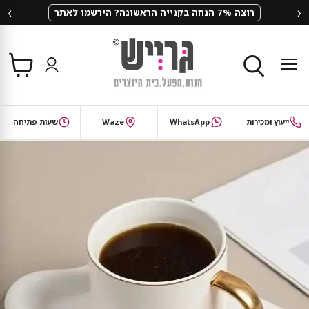
‹
›
רוצה 7% הנחה בקנייה הראשונה? הירשמו לאתר
צפי
תפריט
בסל
חיפוש
ייעוץ ומכירות
WhatsApp
Waze
שעות פתיחה