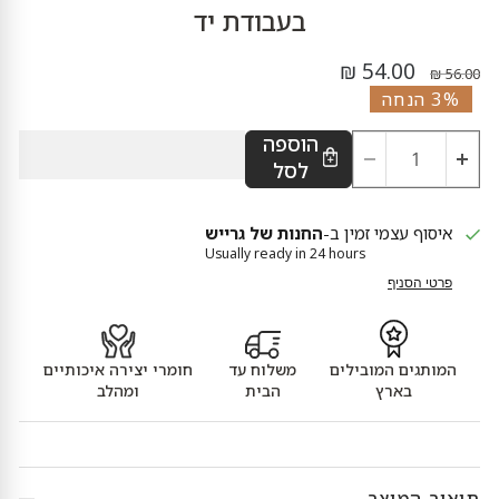
בעבודת יד
מחיר נוכחי
מחיר מקורי
54.00 ₪
56.00 ₪
3% הנחה
הוספה
לסל
איסוף עצמי זמין ב-
החנות של גרייש
Usually ready in 24 hours
פרטי הסניף
המותגים המובילים
משלוח עד
חומרי יצירה איכותיים
בארץ
הבית
ומהלב