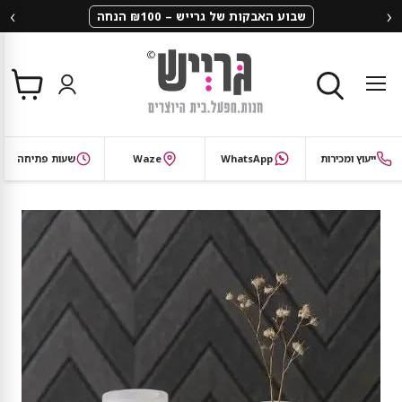
‹
›
שבוע האבקות של גרייש – ₪100 הנחה
צפי
תפריט
בסל
חיפוש
ייעוץ ומכירות
WhatsApp
Waze
שעות פתיחה