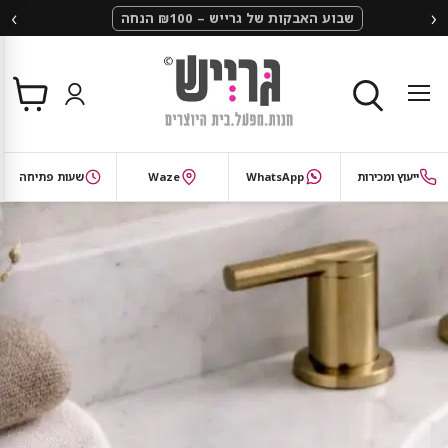
‹
›
שבוע האבקות של גרייש – ₪100 הנחה
צפי
תפריט
בסל
חיפוש
ייעוץ ומכירות
WhatsApp
Waze
שעות פתיחה