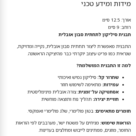
מידות ומידע טכני
אורך: 12.5 ס״מ
רוחב: 9 ס״מ
תבנית סיליקון לתחתית סבון אובלית
התבנית מאפשרת ליצור תחתית סבון אובלית, נקייה ומדויקת,
שנראית כמו פריט עיצוב יוקרתי כבר מהיציקה הראשונה.
למה זו התבנית המושלמת?
שחרור קל:
סיליקון גמיש ואיכותי
עמידות:
מתאימה לשימוש חוזר
אסתטיקה על־זמנית:
צורה אובלית מינימליסטית
חוויית יצירה:
תהליך נוח ותוצאה מוחשית
חומרים מתאימים:
בטון פולימרי, שלג פולימרי ואפוקסי.
הוראות שימוש:
מניחים על משטח ישר, מערבבים לפי הוראות
החומר, מוזגים, ממתינים לייבוש ומחלצים בעדינות.