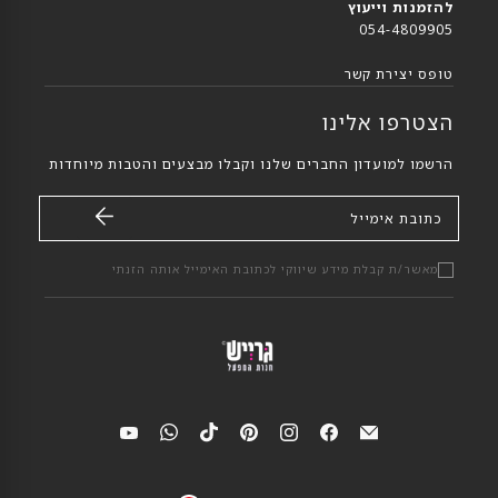
להזמנות וייעוץ
054-4809905
טופס יצירת קשר
הצטרפו אלינו
הרשמו למועדון החברים שלנו וקבלו מבצעים והטבות מיוחדות
כתובת אימייל
מאשר/ת קבלת מידע שיווקי לכתובת האימייל אותה הזנתי
מצאי
מצאי
מצאי
מצאי
מצאי
מצאי
מצאי
אותנו
אותנו
אותנו
אותנו
אותנו
אותנו
אותנו
ב-
ב-אימייל
ב-
ב-
ב-
ב-
ב-