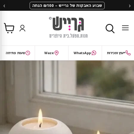
‹
›
שבוע האבקות של גרייש – ₪100 הנחה
צפי
תפריט
בסל
חיפוש
ייעוץ ומכירות
WhatsApp
Waze
שעות פתיחה