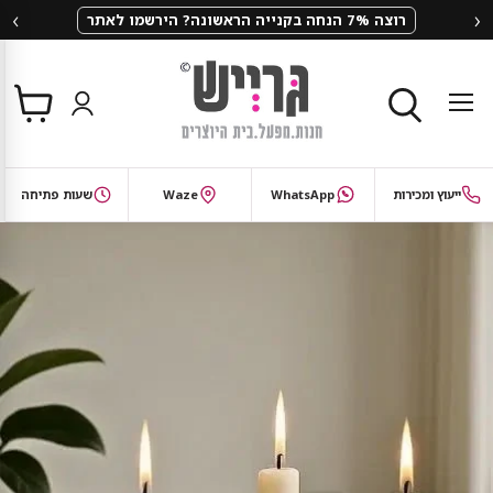
‹
›
רוצה 7% הנחה בקנייה הראשונה? הירשמו לאתר
צפי
תפריט
בסל
חיפוש
ייעוץ ומכירות
WhatsApp
Waze
שעות פתיחה