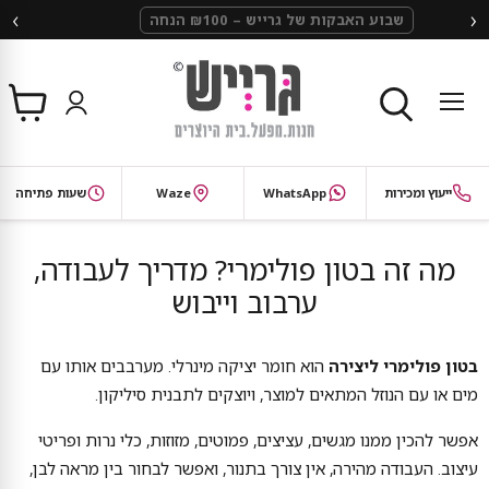
‹
›
שבוע האבקות של גרייש – ₪100 הנחה
צפי
תפריט
בסל
חיפוש
ייעוץ ומכירות
WhatsApp
Waze
שעות פתיחה
מה זה בטון פולימרי? מדריך לעבודה,
ערבוב וייבוש
בטון פולימרי ליצירה
הוא חומר יציקה מינרלי. מערבבים אותו עם
מים או עם הנוזל המתאים למוצר, ויוצקים לתבנית סיליקון.
אפשר להכין ממנו מגשים, עציצים, פמוטים, מזוזות, כלי נרות ופריטי
עיצוב. העבודה מהירה, אין צורך בתנור, ואפשר לבחור בין מראה לבן,