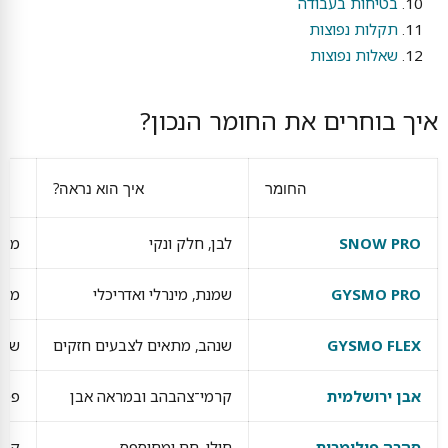
בטיחות בעבודה
תקלות נפוצות
שאלות נפוצות
איך בוחרים את החומר הנכון?
החומר
איך הוא נראה?
SNOW PRO
לבן, חלק ונקי
מתח
GYSMO PRO
שמנת, מינרלי ואדריכלי
מגש
GYSMO FLEX
שנהב, מתאים לצבעים חזקים
שחו
אבן ירושלמית
קרמי־צהבהב ובמראה אבן
פמו
סהרה פולימרית
חולי, חם ומחוספס
קער