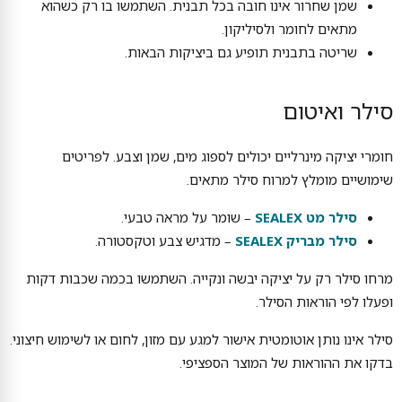
שמן שחרור אינו חובה בכל תבנית. השתמשו בו רק כשהוא
מתאים לחומר ולסיליקון.
שריטה בתבנית תופיע גם ביציקות הבאות.
סילר ואיטום
חומרי יציקה מינרליים יכולים לספוג מים, שמן וצבע. לפריטים
שימושיים מומלץ למרוח סילר מתאים.
סילר מט SEALEX
– שומר על מראה טבעי.
סילר מבריק SEALEX
– מדגיש צבע וטקסטורה.
מרחו סילר רק על יציקה יבשה ונקייה. השתמשו בכמה שכבות דקות
ופעלו לפי הוראות הסילר.
סילר אינו נותן אוטומטית אישור למגע עם מזון, לחום או לשימוש חיצוני.
בדקו את ההוראות של המוצר הספציפי.