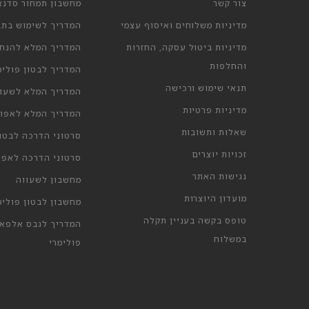
צור קשר
מחשבון תמחור סדנא
מדיניות משלוחים ואיסוף עצמי
המדריך לשימוש בתבנ
מדיניות ביטול עסקה, החזרות
המדריך המלא להנחי
והחלפות
המדריך לבטון פולימ
תנאי שימוש ורכישה
המדריך המלא לשעוו
מדיניות פרטיות
המדריך המלא לאפוק
שאלות ותשובות
סרטוני הדרכה לבטון
זכויות יוצרים
סרטוני הדרכה לאפוק
נגישות האתר
מחשבון לשעווה
מועדון היוצרות
מחשבון לבטון פולימ
טופס בקשה בעניין תקלה
המדריך לגבס אלפא 
במשלוח
פולימרי