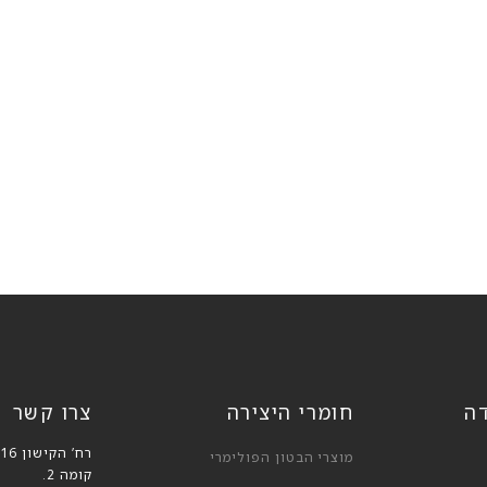
דה
חומרי היצירה
צרו קשר
רח’ הקישון 16, בני ברק,
מוצרי הבטון הפולימרי
קומה 2.