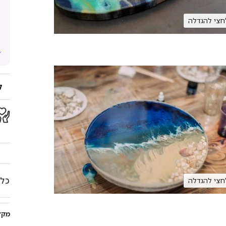
חצי להגדלה
ל
כל 
חצי להגדלה
מק״ט (