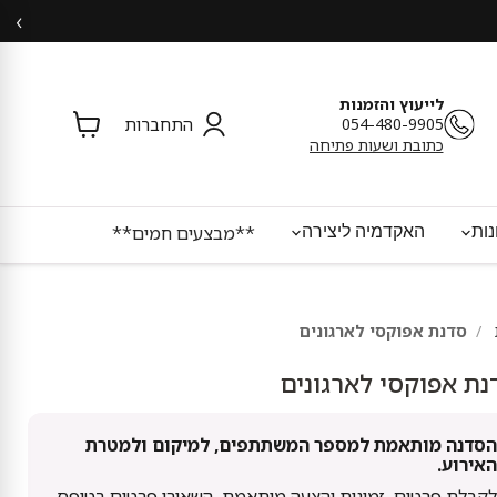
‹
לייעוץ והזמנות
054-480-9905
התחברות
צפי
כתובת ושעות פתיחה
בסל
ות
האקדמיה ליצירה
**מבצעים חמים**
סדנת אפוקסי לארגונים
נת אפוקסי לארגונים
הסדנה מותאמת למספר המשתתפים, למיקום ולמטרת
האירוע.
לקבלת פרטים, זמינות והצעה מותאמת, השאירו פרטים בטופס