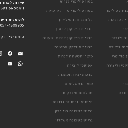
בטון פולימרי לנרות
שירות לקוחות
וואטסאפ 055-9377891
יות סיליקון
בטון פולימרי סדרת קרמיקה
ית סדנאות
כל תבניות הסיליקון
להזמנות וייעו
054-4809905
רי
תבניות סיליקון לבטון
טופס יצירת קש
ה ולנרות
תבניות סיליקון לנרות ושעווה
סי ליצירה
תבנית סיליקון פמוטים
מצאי
מצא
 פולימרי
מוצרי השעווה לנרות
אותנו
אותנ
מצאי
מצא
סי וליצירה
אפוקסי ליצירה
ב-
ב-אימייל
אותנו
אותנ
ook
ערכות יצירה ומתנות
ב-
ב-
ube
hatsApp
רי
מוצרים משלימים
וגבס
שבלונות ומדבקות
סיטונאי וכמויות גדולות
גרייש בשכונה בני ברק
גרייש בשכונה אשקלון