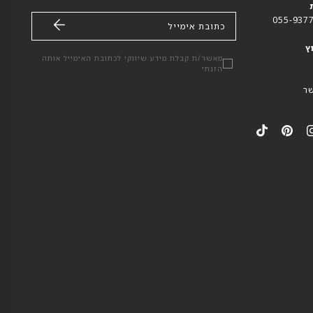
כתובת אימייל
ץ
מאשר/ת קבלת מידע שיווקי לכתובת האימייל אותה
הזנתי
ר
י
מצאי
מצאי
מצאי
ו
אותנו
אותנו
אותנו
י
ב-
ב-
ב-
ו
TikTok
Pinterest
Instagram
Faceb
YouT
W