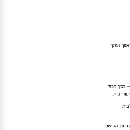
הפוך אותך
— בסך הכול
ורי בית.
בית
ורך חודשיים-שלושה, בסטודיו GRAYISH ברחוב הקישון