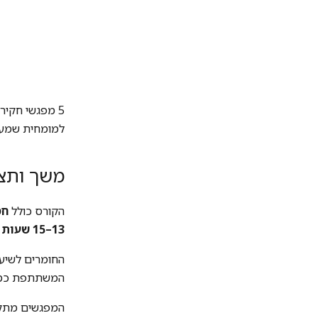
5 מפגשי חקיר
למומחית שמענ
משך ותצ
הקורס כולל
חמ
13–15 שעות לימוד
החומרים לשיע
המשתתפת כמויו
המפגשים מתק