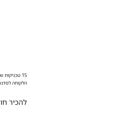
15 טכניקות 
הלקוחה לסדנא
להכיר חו