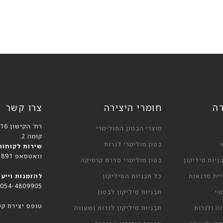
דה
חומרי היצירה
צרו קשר
רח’ הקישון 16, בני ברק,
מוצרי הבטון הפולימרי
קומה 2.
בטון פולימרי לנרות
שירות לקוחות
וואטסאפ 055-9377891
יות סיליקון
בטון פולימרי סדרת קרמיקה
ית סדנאות
כל תבניות הסיליקון
להזמנות וייעו
054-4809905
רי
תבניות סיליקון לבטון
טופס יצירת קש
ה ולנרות
תבניות סיליקון לנרות ושעווה