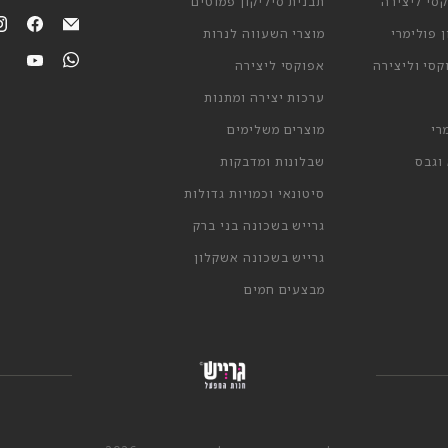
סי ליצירה
תבנית סיליקון פמוטים
מצאי
מצא
 פולימרי
מוצרי השעווה לנרות
אותנו
אותנ
מצאי
מצא
סי וליצירה
אפוקסי ליצירה
ב-
ב-אימייל
אותנו
אותנ
ook
ערכות יצירה ומתנות
ב-
ב-
ube
hatsApp
רי
מוצרים משלימים
וגבס
שבלונות ומדבקות
סיטונאי וכמויות גדולות
גרייש בשכונה בני ברק
גרייש בשכונה אשקלון
מבצעים חמים