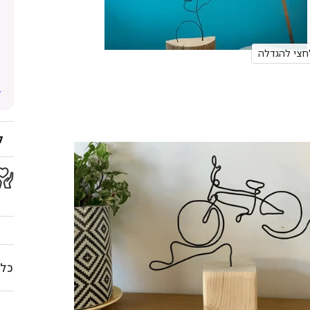
חצי להגדלה
ל
כל 