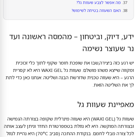
מה אפשר לצבע שעוות גל?
האם השעווה בטיחה לשימוש?
ידע, דיוק, וביטחון – מהמסה ראשונה ועד
נר שעוצר נשימה
יש רגע כזה ביצירה,שבו את שופכת חומר שקוף לתוך כלי זכוכית
ומקווה שייצא משהו מושלם. שעוות גל WAXI GEL היא לא קסרית
הרגע – היא שעווה טכנית שדורשת הבנה ושליטה. אנחנו כאן כדי לתת
לך את השליטה הזאת.
מאפיינת שעוות גל
שעוות גל (WAXI GEL) היא שעווה מינרלית שקופה בצורתה הגמישה
ובצורתה המוקשה. היא לא נוזלת בטמפרטורת החדר וניתן לעצב אותה
לכל צורה מבלי לחמם. בנקודת ההתכה (סביב 70°C) היא נהיית לנוזל