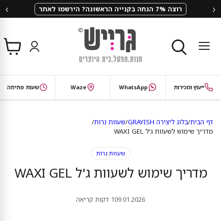
‹
›
שבוע האבקות של גרייש – ₪100 הנחה
צפי
תפריט
בסל
חיפוש
ייעוץ ומכירות
WhatsApp
Waze
שעות פתיחה
דף הבית
/
בלוג ליצירה GRAYISH
/
שעוות נרות
/
מדריך שימוש לשעוות ג'ל WAXI GEL
שעוות נרות
מדריך שימוש לשעוות ג'ל WAXI GEL
09.01.2026
1 דקות קריאה