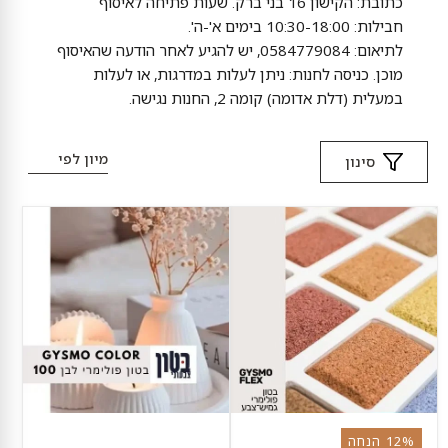
כתובת:
הקישון 16 בני ברק.
שעות פתיחה לאיסוף
חבילות:
10:30-18:00 בימים א'-ה'.
לתיאום:
0584779084, יש להגיע לאחר הודעה שהאיסוף
מוכן.
כניסה לחנות:
ניתן לעלות במדרגות, או לעלות
במעלית (דלת אדומה) קומה 2, החנות נגישה.
מיון לפי
סינון
GYSMO
שלג
FLEX
פולימרי
100%
–
מקסימום
לבן
צבע,
–
מקסימום
בטון
גמישות
פולימרי
ביצירה
לבן
לסדנאות
ולכמויות
גדולות
12% הנחה