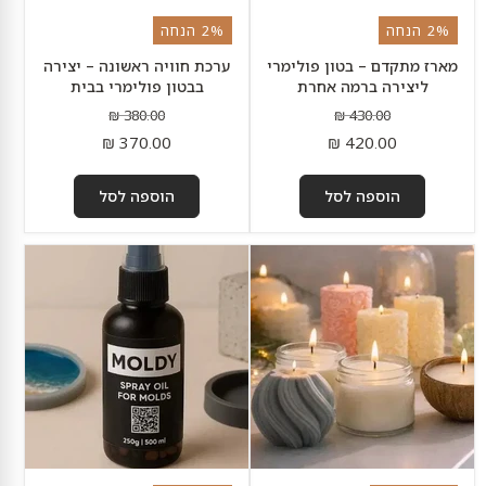
2% הנחה
2% הנחה
מארז מתקדם – בטון פולימרי
ערכת חוויה ראשונה – יצירה
ליצירה ברמה אחרת
בבטון פולימרי בבית
מחיר
מחיר
380.00 ₪
430.00 ₪
מקורי
מחיר
מקורי
מחיר
370.00 ₪
420.00 ₪
נוכחי
נוכחי
הוספה לסל
הוספה לסל
שעוות
שמן
דבורים
תבניות
לבנה
Moldy
לנרות
–
–
שחרור
100%
מתבניות
טבעית
סיליקון
|
|
זמין
גרייש
בחנויות
בשכונה
בלבד
אשקלון