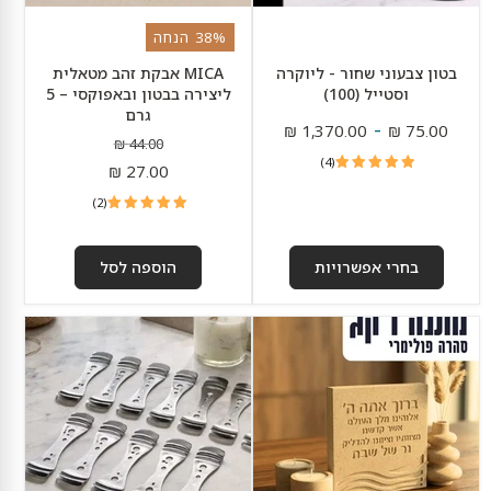
38% הנחה
בטון צבעוני שחור - ליוקרה
MICA אבקת זהב מטאלית
וסטייל (100)
ליצירה בבטון ובאפוקסי – 5
גרם
-
1,370.00 ₪
75.00 ₪
מחיר
44.00 ₪
4
מקורי
מחיר
(4)
27.00 ₪
ביקורות
נוכחי
2
(2)
ביקורות
בחרי אפשרויות
הוספה לסל
קילו
מחזיק
סהרה
פתיל
במתנה
מתכת
3
🎁
בקנייה
חורים
מעל
–
10
₪99
יחידות
|
גרייש