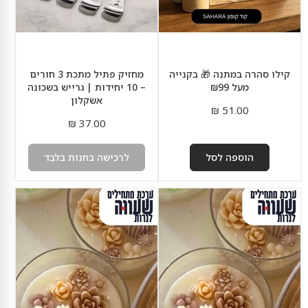
בשכונה
אשקלון
קילו סהרה במתנה 🎁 בקנייה
מחזיק פתיל מתכת 3 חורים
מעל ₪99
– 10 יחידות | גרייש בשכונה
אשקלון
51.00 ₪
37.00 ₪
הוספה לסל
לרכישה בחנות בלבד
ערכה
ערכת
להכנת
נרות
נרות
מעוצבים
למתקדמות
–
חוויה
יצירתית
עם
תוצאה
מהממת