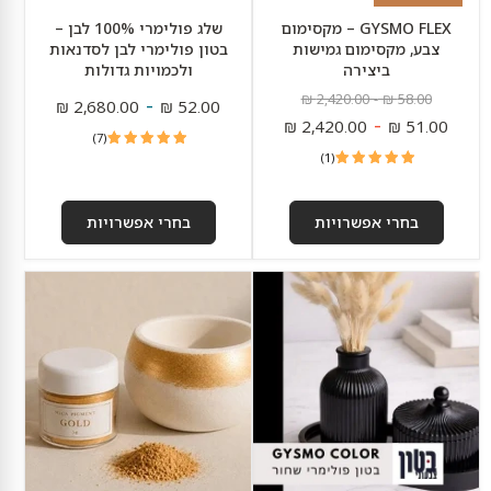
GYSMO FLEX – מקסימום
שלג פולימרי 100% לבן –
צבע, מקסימום גמישות
בטון פולימרי לבן לסדנאות
ביצירה
ולכמויות גדולות
מחיר
מחיר
-
2,420.00 ₪
-
58.00 ₪
2,680.00 ₪
52.00 ₪
מקורי
מקורי
-
2,420.00 ₪
51.00 ₪
7
(7)
ביקורות
1
(1)
ביקורת
בחרי אפשרויות
בחרי אפשרויות
בטון
MICA
צבעוני
אבקת
שחור
זהב
-
מטאלית
ליוקרה
ליצירה
וסטייל
בבטון
(100)
ובאפוקסי
–
5
גרם