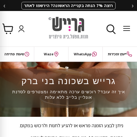
‹
›
שבוע האבקות של גרייש – ₪100 הנחה
צפי
תפריט
בסל
חיפוש
ייעוץ ומכירות
WhatsApp
Waze
שעות פתיחה
גרייש בשכונה בני ברק
איך זה עובד? רוכשים ערכה מתאימה ומצטרפים לסדנת
אונליין בלייב ללא עלות
ניתן לבצע הזמנה מראש או להגיע לחנות ולרכוש במקום.