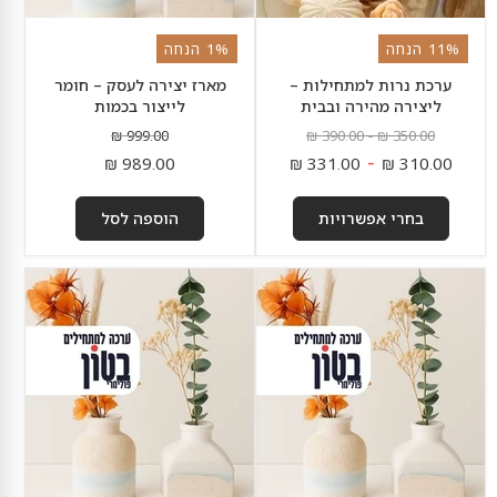
11% הנחה
1% הנחה
ערכת נרות למתחילות –
מארז יצירה לעסק – חומר
ליצירה מהירה ובבית
לייצור בכמות
מחיר
מחיר
מחיר
999.00 ₪
390.00 ₪
-
350.00 ₪
מקורי
מקורי
מקורי
מחיר
-
989.00 ₪
331.00 ₪
310.00 ₪
נוכחי
בחרי אפשרויות
הוספה לסל
מארז
ערכת
מתקדם
חוויה
–
ראשונה
בטון
–
פולימרי
יצירה
ליצירה
בבטון
ברמה
פולימרי
אחרת
בבית