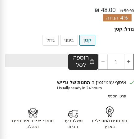
מחיר נוכחי
מחיר מקורי
48.00 ₪
50.00 ₪
4% הנחה
גודל:
קטן
קטן
בינוני
גדול
הוספה
לסל
איסוף עצמי זמין ב-
החנות של גרייש
Usually ready in 24 hours
פרטי הסניף
המותגים המובילים
משלוח עד
חומרי יצירה איכותיים
בארץ
הבית
ומהלב