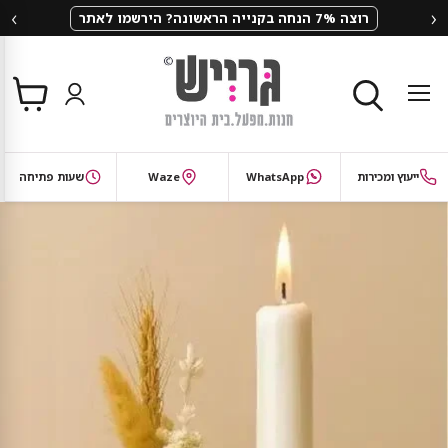
‹
›
רוצה 7% הנחה בקנייה הראשונה? הירשמו לאתר
צפי
תפריט
בסל
חיפוש
ייעוץ ומכירות
WhatsApp
Waze
שעות פתיחה