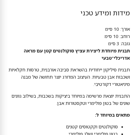
מידות ומידע טכני
אורך: 10 ס״מ
רוחב: 10 ס״מ
גובה: 3 ס״מ
תבנית מיוחדת ליצירת עציץ סוקולנטים קטן עם מראה
אדריכלי־טבעי
תבנית סיליקון ייחודית בהשראת סביבה אורבנית, טרסות חקלאיות
ושכבות אבן טבעיות. העיצוב המדורג יוצר תחושה של מבנה
מיניאטורי דקורטיבי.
התבנית יוצאת מרשימה במיוחד ביציקות בשכבות, בשילוב גוונים
שונים של בטון פולימרי וטקסטורות אבן.
מתאים במיוחד ל:
סוקולנטים וקקטוסים קטנים
בטון פולימרי ושלג פולימרי