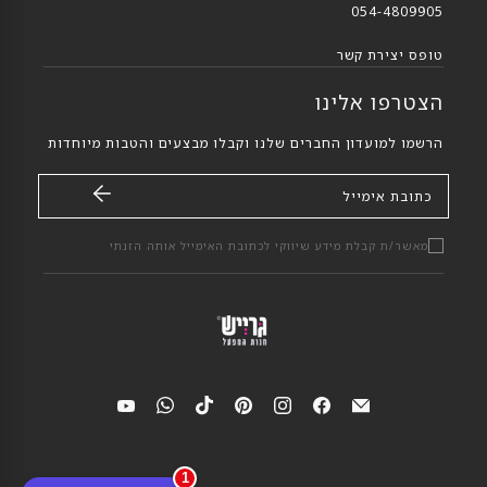
054-4809905
טופס יצירת קשר
הצטרפו אלינו
הרשמו למועדון החברים שלנו וקבלו מבצעים והטבות מיוחדות
כתובת אימייל
מאשר/ת קבלת מידע שיווקי לכתובת האימייל אותה הזנתי
מצאי
מצאי
מצאי
מצאי
מצאי
מצאי
מצאי
אותנו
אותנו
אותנו
אותנו
אותנו
אותנו
אותנו
ב-
ב-אימייל
ב-
ב-
ב-
ב-
ב-
YouTube
WhatsApp
TikTok
Pinterest
Instagram
Facebook
1