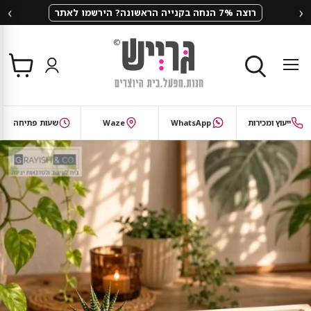
‹
›
רוצה 7% הנחה בקנייה הראשונה? הירשמו לאתר
צפי
תפריט
בסל
חיפוש
ייעוץ ומכירות
WhatsApp
Waze
שעות פתיחה