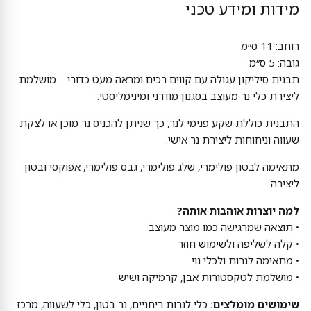
מידות ומידע טכני
רוחב: 11 ס״מ
גובה: 5 ס״מ
תבנית סיליקון עגולה עם קווים רכים ומראה מעט כדורי – מושלמת
ליצירת כלי נר מעוצב בסגנון מודרני ומינימליסטי.
התבנית כוללת שקע פנימי לנר, כך שניתן להכניס נר מוכן או לצקת
שעווה וניחוחות ליצירת נר אישי.
מתאימה לבטון פולימרי, שלג פולימרי, גבס פולימרי, אפוקסי ובטון
ליצירה.
למה יוצרות אוהבות אותה?
• תוצאה שמרגישה כמו מוצר מעוצב
• קלה לשליפה ולשימוש חוזר
• מתאימה לנרות ולכלי נוי
• מושלמת לטקסטורות אבן, קרמיקה ושיש
שימושים מומלצים:
כלי לנרות ריחניים, נר בטון, כלי לשעווה, מרכז