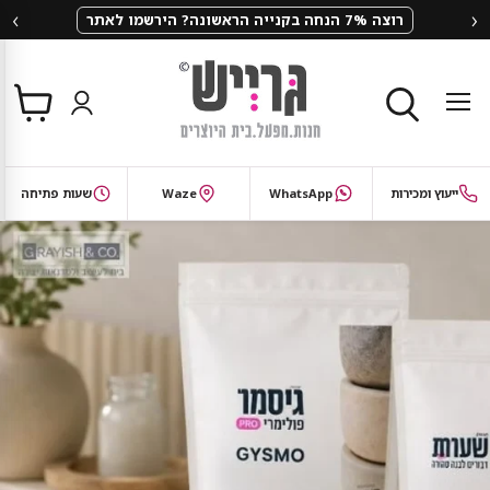
‹
›
רוצה 7% הנחה בקנייה הראשונה? הירשמו לאתר
צפי
תפריט
בסל
חיפוש
ייעוץ ומכירות
WhatsApp
Waze
שעות פתיחה