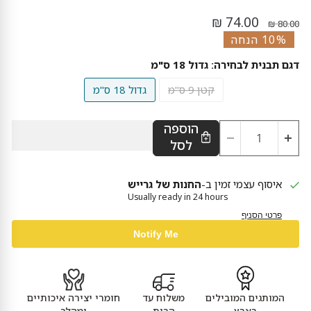
מחיר נוכחי
מחיר מקורי
74.00 ₪
80.00 ₪
10% הנחה
דגם תבנית לבחירה:
גדול 18 ס"מ
קטן 9 ס"מ
גדול 18 ס"מ
הוספה
לסל
איסוף עצמי זמין ב-
החנות של גרייש
Usually ready in 24 hours
פרטי הסניף
Notify Me
המותגים המובילים
משלוח עד
חומרי יצירה איכותיים
בארץ
הבית
ומהלב