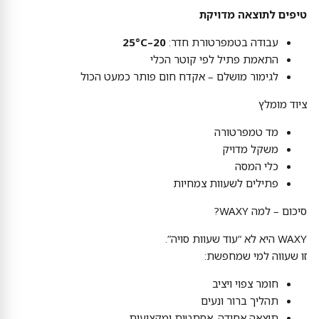
טיפים לתוצאה מדויקת
עבודה בטמפרטורת חדר:
20–25°C
התאמת פתיל לפי קוטר הכלי
לגימור מושלם – אקדח חום פותר כמעט הכול
ציוד מומלץ
מד טמפרטורה
משקל מדויק
כלי המסה
פתילים לשעוות צמחיות
סיכום – למה WAXY?
WAXY היא לא “עוד שעוות סויה”.
זו שעווה למי שמחפשת:
חומר צפוי ויציב
תהליך ברור ונעים
תוצאה אחידה, אסתטית ומקצועית