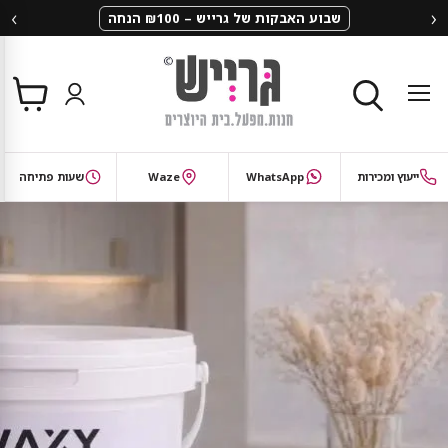
‹
›
שבוע האבקות של גרייש – ₪100 הנחה
צפי
תפריט
בסל
חיפוש
ייעוץ ומכירות
WhatsApp
Waze
שעות פתיחה