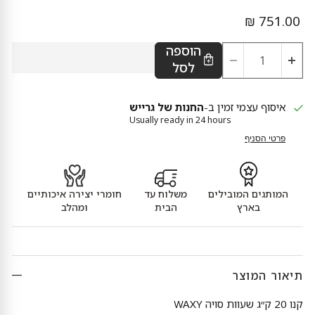
מחיר נוכחי
751.00 ₪
הוספה
לסל
איסוף עצמי זמין ב-
החנות של גרייש
Usually ready in 24 hours
פרטי הסניף
המותגים המובילים
משלוח עד
חומרי יצירה איכותיים
בארץ
הבית
ומהלב
תיאור המוצר
קנו 20 ק״ג שעוות סויה WAXY