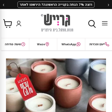
‹
›
שבוע האבקות של גרייש – ₪100 הנחה
צפי
תפריט
בסל
חיפוש
ייעוץ ומכירות
WhatsApp
Waze
שעות פתיחה