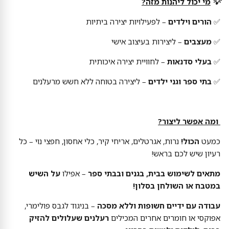
💡
מי יכול ליהנות מזה?
✅
הורים וילדים
– לפעילויות יצירה ביתיות
✅
מעצבים
– ליצירות בעיצוב אישי
✅
בעלי סדנאות
– לחוויית יצירה איכותית
✅
בתי ספר וגני ילדים
– ליצירה בטוחה ללא חשש מרעלנים
ומה אפשר ליצור?
כמעט
הכול!
נרות, אגרטלים, אריחי קיר, כלי אחסון, חפצי נוי – כל
רעיון שיש לכם בראש!
מתאים לשימוש בבית, בגנים ובבתי ספר
– אפילו
על השיש
במטבח או השולחן בסלון!
עבודה עם ידיים חשופות וללא מסכה
– בניגוד לגבס פולימרי,
אפוקסי או חומרים אחרים המכילים
רעלנים שעלולים להזיק