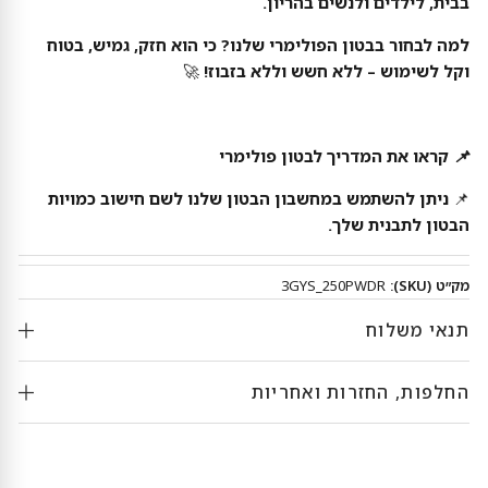
בבית, לילדים ולנשים בהריון.
למה לבחור בבטון הפולימרי שלנו? כי הוא חזק, גמיש, בטוח
וקל לשימוש – ללא חשש וללא בזבוז!
🚀
📌
קראו את המדריך לבטון פולימרי
📌
ניתן להשתמש במחשבון הבטון שלנו
לשם חישוב כמויות
הבטון לתבנית שלך.
מק״ט (SKU):
3GYS_250PWDR
תנאי משלוח
החלפות, החזרות ואחריות