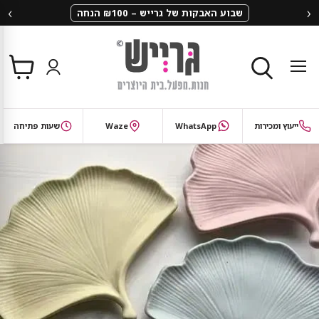
‹
›
שבוע האבקות של גרייש – ₪100 הנחה
צפי
תפריט
בסל
חיפוש
ייעוץ ומכירות
WhatsApp
Waze
שעות פתיחה