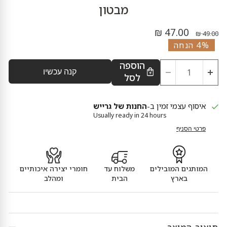
מבטון
מחיר נוכחי
מחיר מקורי
47.00 ₪
49.00 ₪
4% הנחה
הוספה
קנה עכשיו
לסל
איסוף עצמי זמין ב-
החנות של גרייש
Usually ready in 24 hours
פרטי הסניף
המותגים המובילים
משלוח עד
חומרי יצירה איכותיים
בארץ
הבית
ומהלב