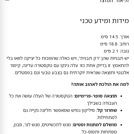
תיאור המוצר
מידות ומידע טכני
אורך: 14.5 ס״מ
רוחב: 18.8 ס״מ
גובה: 2.1 ס״מ
יש תבניות שהן “רק תבנית”, ויש כאלה שהופכות כל יציקה לוואו בלי
להתאמץ. זו בדיוק אחת כזו: עלה גינקו עם טקסטורה עדינה, קימור
אלגנטי ותוצאה שנראית יוקרתית גם בצבע טבעי וגם בפסטלים.
למה את הולכת לאהוב אותה?
תוצאה סופר-פרימיום:
הטקסטורה של העלה עושה את כל
העבודה בשבילך.
שחרור קל:
סיליקון גמיש שמאפשר חליצה נקייה גם
למתחילות.
מושלם למתנות וסטים:
מגש לתכשיטים, מגש לנר, סבון,
מפתחות ותפוס-כל.